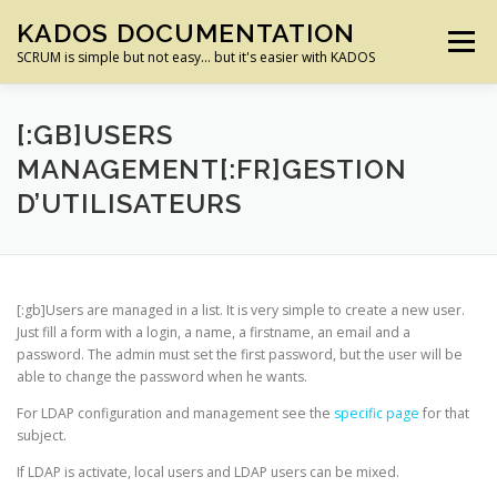
Aller
KADOS DOCUMENTATION
au
Menu
contenu
SCRUM is simple but not easy… but it's easier with KADOS
ACCUEIL
PREMIERS PAS
FONCTIONS
[:GB]USERS
MANAGEMENT[:FR]GESTION
D’UTILISATEURS
CONFIGURATION PROJET
PROFIL UTILISATEUR
ADMINISTRATION
BONNES PRATIQUES
[:gb]Users are managed in a list. It is very simple to create a new user.
Just fill a form with a login, a name, a firstname, an email and a
password. The admin must set the first password, but the user will be
INSTALLATION
able to change the password when he wants.
For LDAP configuration and management see the
specific page
for that
subject.
If LDAP is activate, local users and LDAP users can be mixed.