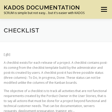
Aller
KADOS DOCUMENTATION
au
Menu
contenu
SCRUM is simple but not easy… but it's easier with KADOS
ACCUEIL
PREMIERS PAS
FONCTIONS
CHECKLIST
CONFIGURATION PROJET
PROFIL UTILISATEUR
[:gb]
A checklist exists for each release of a project. A checklist contains post-
ADMINISTRATION
BONNES PRATIQUES
its coming from the checklist template build by the administrator and
post-its created by users. A checklist post-it has three possible status
(three columns) : To Do, In progress, Done. These status can not be
modified unlike the columns of the Kanban boards.
INSTALLATION
The objective of a checklist is to track all activities that are not functional
requirements created by the Porduct Owner in the User Stories, that is
to say all actions that must be done for a project beyond functional and
technical customer needs. That can be documentation, servers
requests, deployment preparation, training, etc…