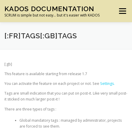
Aller
KADOS DOCUMENTATION
au
Menu
contenu
SCRUM is simple but not easy… but it's easier with KADOS
ACCUEIL
PREMIERS PAS
FONCTIONS
[:FR]TAGS[:GB]TAGS
CONFIGURATION PROJET
PROFIL UTILISATEUR
[:gb]
This feature is available starting from release 1.7
ADMINISTRATION
BONNES PRATIQUES
You can activate the feature on each project or not. See
Settings.
Tags are small indication that you can put on post-it. Like very small post-
it sticked on much larger post-it !
INSTALLATION
There are three types of tags :
Global mandatory tags : managed by administrator, projects
are forced to see them.