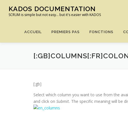
Aller
KADOS DOCUMENTATION
au
SCRUM is simple but not easy… but it's easier with KADOS
contenu
ACCUEIL
PREMIERS PAS
FONCTIONS
C
[:GB]COLUMNS[:FR]COLO
[:gb]
Select which column you want to use from the availa
and click on
Submit.
The specific meaning will be di