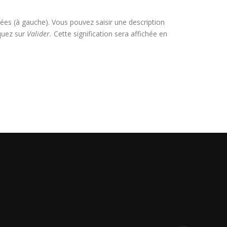
sées (à gauche). Vous pouvez saisir une description
iquez sur
Valider.
Cette signification sera affichée en