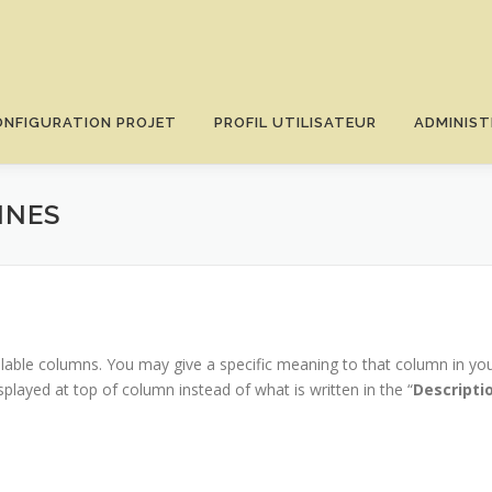
ONFIGURATION PROJET
PROFIL UTILISATEUR
ADMINIST
NNES
ble columns. You may give a specific meaning to that column in your pr
splayed at top of column instead of what is written in the “
Descripti