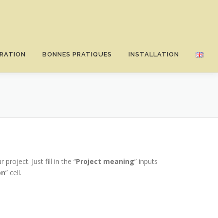
RATION
BONNES PRATIQUES
INSTALLATION
oject. Just fill in the “
Project meaning
” inputs
on
” cell.